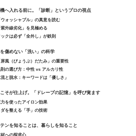
機へ入れる前に。「診断」というプロの視点
「ウォッシャブル」の真意を読む
「紫外線劣化」を見極める
フックは必ず「全外し」が鉄則
を傷めない「洗い」の科学
「屏風（びょうぶ）だたみ」の重要性
洗剤の選び方：中性 vs アルカリ性
水流と脱水：キーワードは「優しさ」
こそが仕上げ。「ドレープの記憶」を呼び覚ます
重力を使ったアイロン効果
ヒダを整える「手」の技術
テンを知ることは、暮らしを知ること
素材への探求心