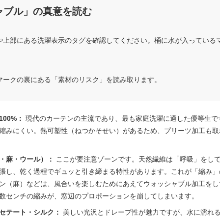
ャブル」の真意を読む
や上部にある洗濯表示のタグを確認してください。桶に水が入っている
マークの裏にある「素材のリスク」を読み取ります。
00%：
現代のカーテンの主流であり、最も家庭洗濯に適した優等生で
縮みにくい。熱可塑性（ねつかそせい）があるため、プリーツ加工も取
・麻・ウール）：
ここが要注意ゾーンです。天然繊維は「呼吸」をし
張し、乾く過程でギュッと引き締まる特性があります。これが「縮み」
ン（麻）などは、風合いを楽しむためにあえてウォッシャブル加工をし
数センチの縮みが、窓辺のプロポーションを崩してしまいます。
セテート・シルク：
美しい光沢とドレープ性が魅力ですが、水に濡れ