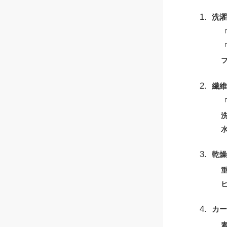
洗濯
繊維
乾燥
カー